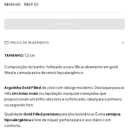
R$139,00
R$69,50
MEIOS DE PAGAMENTO
TAMANHO:
1,2 cm
Composição do banho: folheado a ouro 18k acabamento em gold
filled e camada extra de verniz hipoalergênico.
Argolinha Gold Filled
de
click
com design moderno. Destaque para as
três
zircônias ovais
(ou lapidação
marquise
) cravejadas que
proporcionam um brilho discreto e sofisticado, ideal para o primeiro
ou segundo furo.
Qualidade
Gold Filled premium
para alta resistência. É uma
semijoia
hipoalergênica
e livre de níquel, perfeita para o uso diário com
conforto.