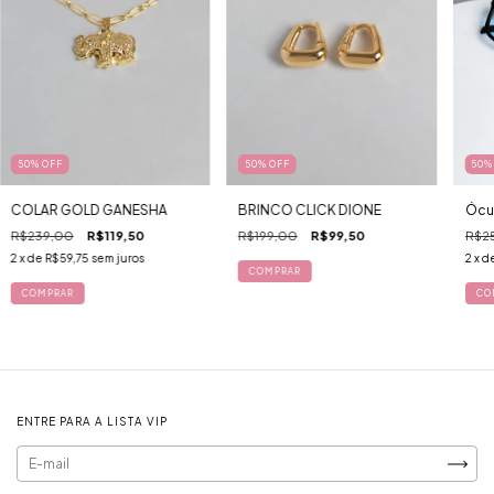
50
%
OFF
50
%
OFF
50
COLAR GOLD GANESHA
BRINCO CLICK DIONE
Ócul
R$239,00
R$119,50
R$199,00
R$99,50
R$2
2
x de
R$59,75
sem juros
2
x d
ENTRE PARA A LISTA VIP